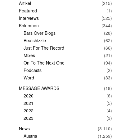
Artikel
(215)
Featured
(1)
Interviews
(525)
Kolumnen
(344)
Bars Over Blogs
(28)
Beatshizzle
(62)
Just For The Record
(66)
Mixes
(21)
On To The Next One
(94)
Podcasts
(2)
Word
(33)
MESSAGE AWARDS
(18)
2020
(6)
2021
(5)
2022
(4)
2023
(3)
News
(3.110)
Austria
(1.259)