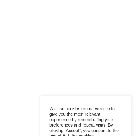
We use cookies on our website to
give you the most relevant
experience by remembering your
preferences and repeat visits. By
clicking “Accept”, you consent to the
use of ALL the cookies.