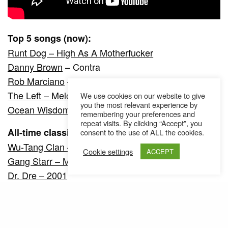
Top 5 songs (now):
Runt Dog – High As A Motherfucker
Danny Brown
– Contra
Rob Marciano
– Scarface
The Left – Melody
We use cookies on our website to give
you the most relevant experience by
Ocean Wisdom – Walkin‘
remembering your preferences and
repeat visits. By clicking “Accept”, you
All-time classics (albums):
consent to the use of ALL the cookies.
Wu-Tang Clan – 36 Chambers
Cookie settings
ACCEPT
Gang Starr – Moment Of Truth
Dr. Dre – 2001
Big Pun – Capital Punishment
Big L – Big Picture
Favorite producers: