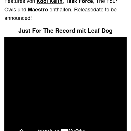
Features von
,
, The Four
Kool Keith
Task Force
Owls und
enthalten. Releasedate to be
Maestro
announced!
Just For The Record mit Leaf Dog