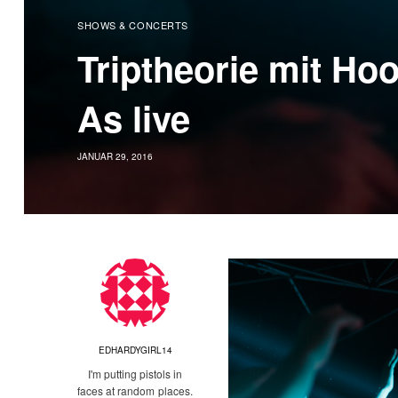
SHOWS & CONCERTS
Triptheorie mit Ho
As live
JANUAR 29, 2016
EDHARDYGIRL14
I'm putting pistols in
faces at random places.