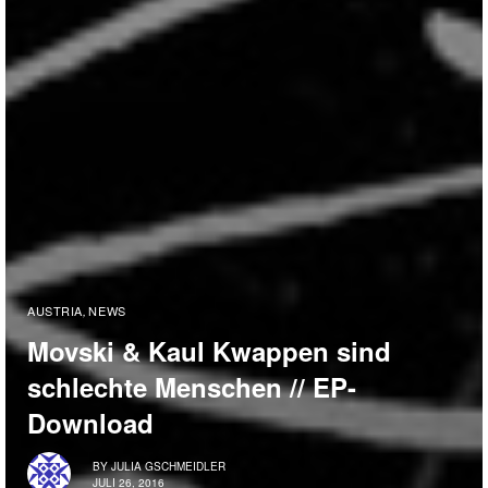
AUSTRIA
NEWS
,
Movski & Kaul Kwappen sind
schlechte Menschen // EP-
Download
BY
JULIA GSCHMEIDLER
JULI 26, 2016