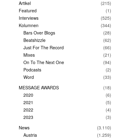
Artikel
(215)
Featured
(1)
Interviews
(525)
Kolumnen
(344)
Bars Over Blogs
(28)
Beatshizzle
(62)
Just For The Record
(66)
Mixes
(21)
On To The Next One
(94)
Podcasts
(2)
Word
(33)
MESSAGE AWARDS
(18)
2020
(6)
2021
(5)
2022
(4)
2023
(3)
News
(3.110)
Austria
(1.259)