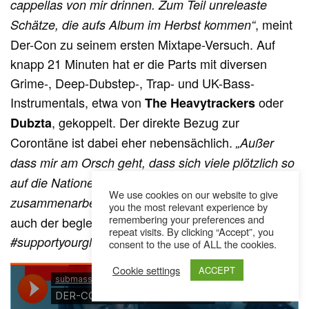
cappellas von mir drinnen. Zum Teil unreleaste
, meint
Schätze, die aufs Album im Herbst kommen“
Der-Con zu seinem ersten Mixtape-Versuch. Auf
knapp 21 Minuten hat er die Parts mit diversen
Grime-, Deep-Dubstep-, Trap- und UK-Bass-
Instrumentals, etwa von
oder
The Heavytrackers
, gekoppelt. Der direkte Bezug zur
Dubzta
Corontäne ist dabei eher nebensächlich.
„Außer
dass mir am Orsch geht, dass sich viele plötzlich so
auf die Nationen stützen und nicht
We use cookies on our website to give
. Synchron dazu ist
zusammenarbeiten können“
you the most relevant experience by
remembering your preferences and
auch der begleitende Hashtag
repeat visits. By clicking “Accept”, you
eine eindeutige Botschaft.
#supportyourglobalartists
consent to the use of ALL the cookies.
Cookie settings
ACCEPT