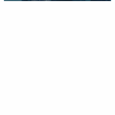
Bruno & Pascal – StayTheFuckHome
Frisch ins Leben gerufen, stehen beim Wiener
„Austrotune“-Duo
gleich zwei
Bruno & Pascal
Tracks zur Coronakrise zu Buche. Haben sie bereits