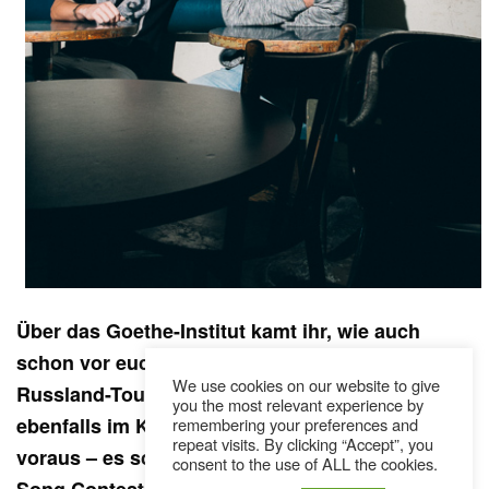
Über das Goethe-Institut kamt ihr, wie auch
schon vor euch
LaBrassBanda
, zu einer
We use cookies on our website to give
Russland-Tournee. Mit The Makemakes seid ihr
you the most relevant experience by
ebenfalls im Kontakt. Beide haben euch etwas
remembering your preferences and
repeat visits. By clicking “Accept”, you
voraus – es scheint der Weg zum Eurovision
consent to the use of ALL the cookies.
Song Contest ist für euch geradezu