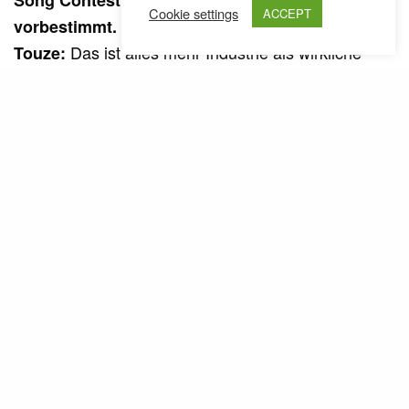
Cookie settings
ACCEPT
vorbestimmt.
Das ist alles mehr Industrie als wirkliche
Touze:
Musik. Produzenten, die dahintersitzen und die
Lieder teils selbst geschrieben haben. Für uns geht
es darum, was man hier im Club mitbekommt – um
die Mucke, um den Spaß, um das Live-Ding. Es gibt
viele Bands, die auf der Bühne stehen und im
Hintergrund ihre 20 Spuren abfeuern. Sogar mit
Back-up für ihre Vocals! Das hat nichts mehr mit
einem „Live-Feeling“ zu tun. Man steht oben und
verkauft sein Gesicht für etwas.
Man hat ja gesehen, wie es damals
Beenz:
gelaufen ist mit dem
Voting
bei den Bandas.
Was ich vom Dettl super fand, dass er
Touze.