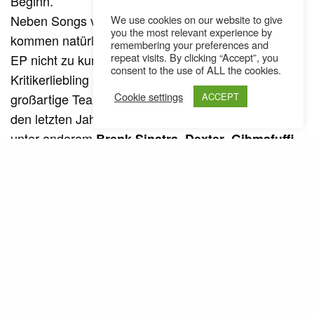
Beginn.
Neben Songs vom neuen Album „Nie oder jetzt“
We use cookies on our website to give
you the most relevant experience by
kommen natürlich auch Tracks der „Weit entfernt“
remembering your preferences and
repeat visits. By clicking “Accept”, you
EP nicht zu kurz, die Döll 2015 vom No-Name zum
consent to the use of ALL the cookies.
Kritikerliebling katapultierte. Nicht zuletzt das
Cookie settings
ACCEPT
großartige Team an Produzenten, mit denen Döll in
den letzten Jahren zusammengearbeitet hat (wie
unter anderem
,
,
Brenk Sinatra
Dexter
Gibmafuffi
&
sowie für das aktuelle Album
,
Suff Daddy
Enaka
,
,
oder
Bluestaeb
Yassin
Nobody’s Face
) haben einen großen Teil dazu
Morlockko Plus
beigetragen.