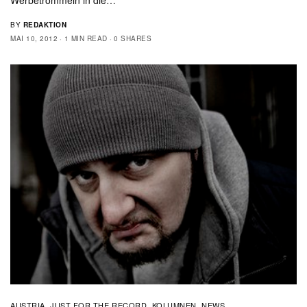
BY
REDAKTION
MAI 10, 2012
1 MIN READ
0 SHARES
AUSTRIA
JUST FOR THE RECORD
KOLUMNEN
NEWS
,
,
,