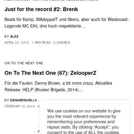
Just for the record #2: Brenk
Beats für Kamp, MAdoppelT und Skero, aber auch für Westcoast-
Legende MC Eiht, drei hoch respektierte…
BY
ALEX
APRIL 27, 2012
1 MIN READ
0 SHARES
ON TO THE NEXT ONE
On To The Next One (67): ZelooperZ
Für die Faulen: Danny Brown, a bit more crazy. Aktuelles
Release: HELP (Bruiser Brigade, 2014)…
BY
EDHARDYGIRL14
FEBRUAR 15, 2016
3 MINS READ
0 SHARES
We use cookies on our website to give
you the most relevant experience by
remembering your preferences and
repeat visits. By clicking “Accept”, you
consent to the use of ALL the cookies.
1
…
3
4
5