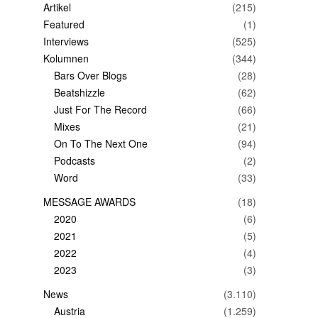
Artikel
(215)
Featured
(1)
Interviews
(525)
Kolumnen
(344)
Bars Over Blogs
(28)
Beatshizzle
(62)
Just For The Record
(66)
Mixes
(21)
On To The Next One
(94)
Podcasts
(2)
Word
(33)
MESSAGE AWARDS
(18)
2020
(6)
2021
(5)
2022
(4)
2023
(3)
News
(3.110)
Austria
(1.259)