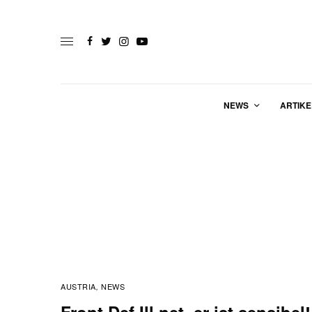
NEWS
ARTIKE
AUSTRIA
NEWS
,
Front Def Ill net, er ist sensibel!