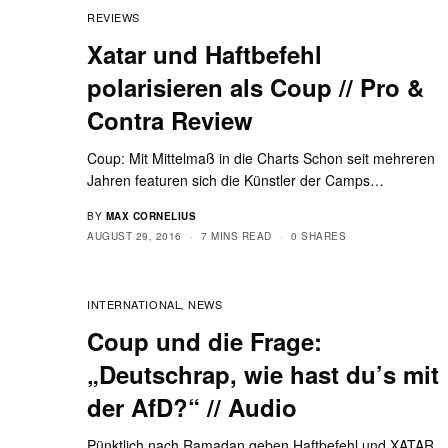
REVIEWS
Xatar und Haftbefehl
polarisieren als Coup // Pro &
Contra Review
Coup: Mit Mittelmaß in die Charts Schon seit mehreren
Jahren featuren sich die Künstler der Camps…
BY
MAX CORNELIUS
AUGUST 29, 2016
7 MINS READ
0 SHARES
INTERNATIONAL
NEWS
,
Coup und die Frage:
„Deutschrap, wie hast du’s mit
der AfD?“ // Audio
Pünktlich nach Ramadan geben Haftbefehl und XATAR,