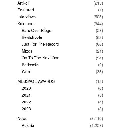
Artikel
(215)
Featured
(1)
Interviews
(525)
Kolumnen
(344)
Bars Over Blogs
(28)
Beatshizzle
(62)
Just For The Record
(66)
Mixes
(21)
On To The Next One
(94)
Podcasts
(2)
Word
(33)
MESSAGE AWARDS
(18)
2020
(6)
2021
(5)
2022
(4)
2023
(3)
News
(3.110)
Austria
(1.259)