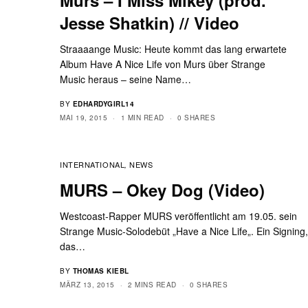
Jesse Shatkin) // Video
Straaaange Music: Heute kommt das lang erwartete
Album Have A Nice Life von Murs über Strange
Music heraus – seine Name…
BY
EDHARDYGIRL14
MAI 19, 2015
1 MIN READ
0 SHARES
INTERNATIONAL
NEWS
,
MURS – Okey Dog (Video)
Westcoast-Rapper MURS veröffentlicht am 19.05. sein
Strange Music-Solodebüt „Have a Nice Life„. Ein Signing
das…
BY
THOMAS KIEBL
MÄRZ 13, 2015
2 MINS READ
0 SHARES