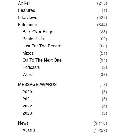
Artikel
(215)
Featured
(1)
Interviews
(525)
Kolumnen
(344)
Bars Over Blogs
(28)
Beatshizzle
(62)
Just For The Record
(66)
Mixes
(21)
On To The Next One
(94)
Podcasts
(2)
Word
(33)
MESSAGE AWARDS
(18)
2020
(6)
2021
(5)
2022
(4)
2023
(3)
News
(3.110)
Austria
(1.259)