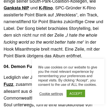
einige seiner South-Park-Coalition-Kollegen, wie
und
. SPC-Gründer K-Rino
Ganksta NIP
K-Rino
assistierte Point Blank auf „Wreckless“, ein Track,
namenstiftend für Point Blanks zukünftige Crew und
Label. Der Song bietet brachiales Storytelling, bei
dem sich nicht nur mit der Zeile „
I hate the whole
“ in der
fucking world so the world better hate me
Hook Misanthropie breit macht. Eine Zeile, mit der
Point Blank übrigens das Album eröffnet.
04. Demon Fuzz – I Put a Spell on You
We use cookies on our website to give
you the most relevant experience by
remembering your preferences and
Lediglich vier Jahre lang bestand die Band
Demon
repeat visits. By clicking “Accept”, you
, zusammengesetzt aus sieben Musikern, die
Fuzz
consent to the use of ALL the cookies.
allesamt aus den weiten Teilen des britischen
Cookie settings
ACCEPT
Commonwealth nach London zogen. Zunächst im
Soul unterwegs, führte eine Marokkoreise von