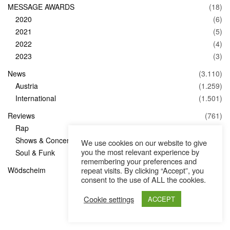
MESSAGE AWARDS
(18)
2020
(6)
2021
(5)
2022
(4)
2023
(3)
News
(3.110)
Austria
(1.259)
International
(1.501)
Reviews
(761)
Rap
(83)
Shows & Concerts
(347)
We use cookies on our website to give
you the most relevant experience by
Soul & Funk
(1)
remembering your preferences and
Wödscheim
(36)
repeat visits. By clicking “Accept”, you
consent to the use of ALL the cookies.
Cookie settings
ACCEPT