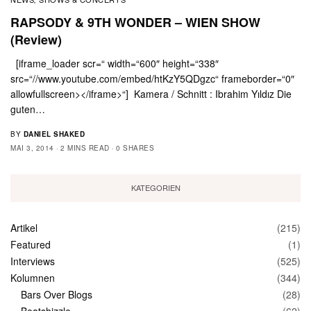
RAPSODY & 9TH WONDER – WIEN SHOW
(Review)
[iframe_loader scr=“ width=“600″ height=“338″
src=“//www.youtube.com/embed/htKzY5QDgzc“ frameborder=“0″
allowfullscreen></iframe>“] Kamera / Schnitt : Ibrahim Yıldız Die
guten…
BY
DANIEL SHAKED
MAI 3, 2014
2 MINS READ
0 SHARES
KATEGORIEN
Artikel
(215)
Featured
(1)
Interviews
(525)
Kolumnen
(344)
Bars Over Blogs
(28)
Beatshizzle
(62)