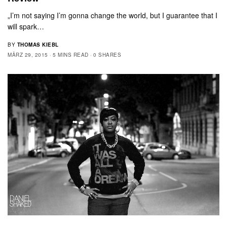
„I’m not saying I’m gonna change the world, but I guarantee that I
will spark…
BY
THOMAS KIEBL
MÄRZ 29, 2015
5 MINS READ
0 SHARES