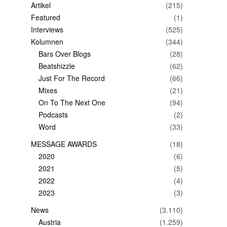
Artikel
(215)
Featured
(1)
Interviews
(525)
Kolumnen
(344)
Bars Over Blogs
(28)
Beatshizzle
(62)
Just For The Record
(66)
Mixes
(21)
On To The Next One
(94)
Podcasts
(2)
Word
(33)
MESSAGE AWARDS
(18)
2020
(6)
2021
(5)
2022
(4)
2023
(3)
News
(3.110)
Austria
(1.259)