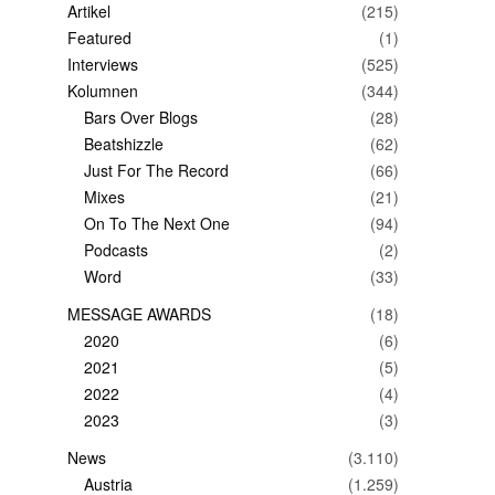
Artikel
(215)
Featured
(1)
Interviews
(525)
Kolumnen
(344)
Bars Over Blogs
(28)
Beatshizzle
(62)
Just For The Record
(66)
Mixes
(21)
On To The Next One
(94)
Podcasts
(2)
Word
(33)
MESSAGE AWARDS
(18)
2020
(6)
2021
(5)
2022
(4)
2023
(3)
News
(3.110)
Austria
(1.259)