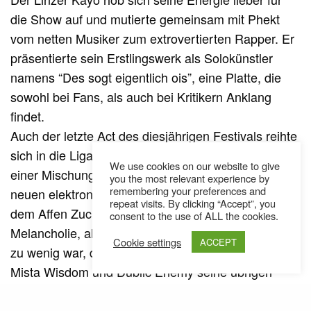
die Show auf und mutierte gemeinsam mit Phekt
vom netten Musiker zum extrovertierten Rapper. Er
präsentierte sein Erstlingswerk als Solokünstler
namens “Des sogt eigentlich ois”, eine Platte, die
sowohl bei Fans, als auch bei Kritikern Anklang
findet.
Auch der letzte Act des diesjährigen Festivals reihte
sich in die Liga der anmutenden Künstler ein. Mit
We use cookies on our website to give
einer Mischung aus alten Beatfabrikklassikern und
you the most relevant experience by
remembering your preferences and
neuen elektronisch angehauchten Tracks à la “Gib
repeat visits. By clicking “Accept”, you
dem Affen Zucker” sorgte Prinz Pi sowohl für
consent to the use of ALL the cookies.
Melancholie, als auch für wildes Getanze. Wem das
Cookie settings
ACCEPT
zu wenig war, der konnte bei der Aftershowparty mit
Mista Wisdom und Dublic Enemy seine übrigen
Energienreserven mit Dubstep-Klängen
verbrauchen.