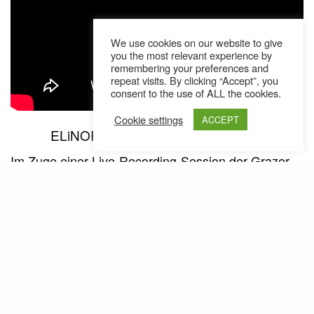
We use cookies on our website to give
you the most relevant experience by
remembering your preferences and
repeat visits. By clicking “Accept”, you
consent to the use of ALL the cookies.
Cookie settings
ACCEPT
ELiNOR – Walk With Joe feat. Atlas
Im Zuge einer Live-Recording-Session der Grazer
Band
ist „Walk With Joe“ entstanden. Der
ELiNOR
-Rapper
ergänzt die jazzigen Klänge
Noedge
Atlas
mit einer beschwingten „Ode an die
Kunst(schaffenden)“, das Schwarz-Weiß-Video
liefert Einblicke in den Aufnahmeprozess und fängt
die einzelnen Protagonisten gut ein.