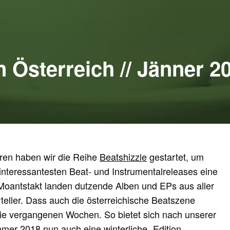
n Österreich // Jänner 2
hren haben wir die Reihe
Beatshizzle
gestartet, um
interessantesten Beat- und Instrumentalreleases eine
 Moantstakt landen dutzende Alben und EPs aus aller
teller. Dass auch die österreichische Beatszene
n die vergangenen Wochen. So bietet sich nach unserer
er 2018 nun auch eine winterliche „Edition