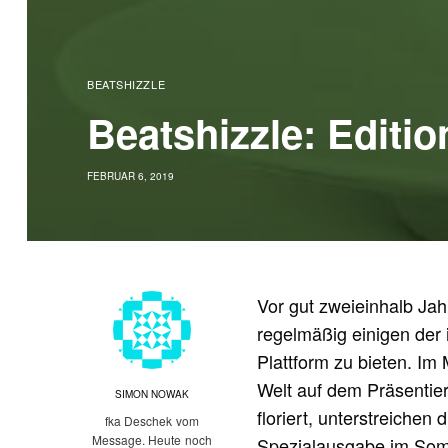
BEATSHIZZLE
Beatshizzle: Editio
FEBRUAR 6, 2019
Vor gut zweieinhalb Ja
regelmäßig einigen der 
Plattform zu bieten. Im
Welt auf dem Präsentier
SIMON NOWAK
floriert, unterstreiche
fka Deschek vom
Message. Heute noch
Spezialausgabe
im Somm