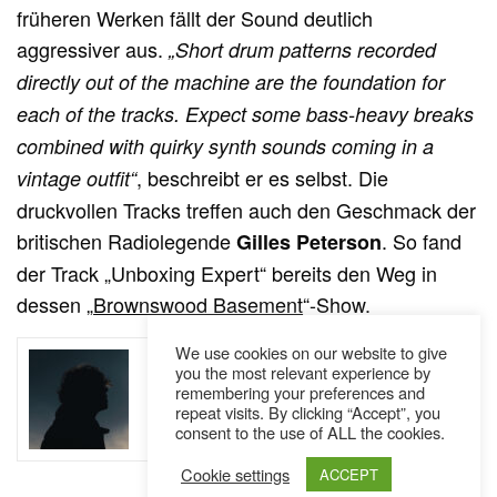
früheren Werken fällt der Sound deutlich
aggressiver aus.
„Short drum patterns recorded
directly out of the machine are the foundation for
each of the tracks. Expect some bass-heavy breaks
combined with quirky synth sounds coming in a
, beschreibt er es selbst. Die
vintage outfit“
druckvollen Tracks treffen auch den Geschmack der
britischen Radiolegende
. So fand
Gilles Peterson
der Track „Unboxing Expert“ bereits den Weg in
dessen „
Brownswood Basement
“-Show.
SEE ALSO
We use cookies on our website to give
AUSTRIA
NEWS
you the most relevant experience by
,
remembering your preferences and
Zwischen Resilienz und Frust: Skofi
repeat visits. By clicking “Accept”, you
legt nach // Single
consent to the use of ALL the cookies.
Cookie settings
ACCEPT