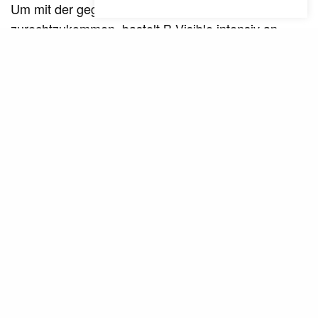
Um mit der gegenwärtigen Situation
zurechtzukommen, bastelt B.Visible intensiv an
weiteren Tracks.
„Ich arbeite viel an Musik. Das
deutet er
bringt mich gut durch die Isolation“,
gegenüber
bereits weitere Pläne an.
The Message
Gut möglich, dass das nächste Projekt
soundtechnisch wieder in eine komplett andere
Richtung geht.