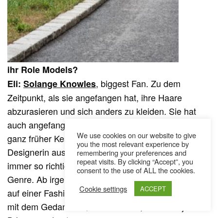
ihr Role Models?
, biggest Fan. Zu dem
Eli:
Solange Knowles
Zeitpunkt, als sie angefangen hat, ihre Haare
abzurasieren und sich anders zu kleiden. Sie hat
auch angefangen aufzulegen. Dann gibt’s noch von
We use cookies on our website to give
ganz früher Kesh Kumari, eine DJane und
you the most relevant experience by
Designerin aus London. Musik hat mich echt schon
remembering your preferences and
repeat visits. By clicking “Accept”, you
immer so richtig inspiriert, wirklich durch jedes
consent to the use of ALL the cookies.
Genre. Ab irgendeinem Zeitpunkt wollt ich dann mal
Cookie settings
ACCEPT
auf einer Fashion Show auflegen oder so, aber nicht
mit dem Gedanken: ‚Oh mein Gott, ich muss jetz