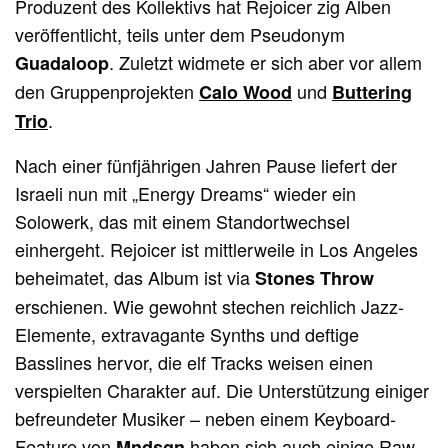
Produzent des Kollektivs hat Rejoicer zig Alben
veröffentlicht, teils unter dem Pseudonym
. Zuletzt widmete er sich aber vor allem
Guadaloop
den Gruppenprojekten
und
Calo Wood
Buttering
.
Trio
Nach einer fünfjährigen Jahren Pause liefert der
Israeli nun mit „Energy Dreams“ wieder ein
Solowerk, das mit einem Standortwechsel
einhergeht. Rejoicer ist mittlerweile in Los Angeles
beheimatet, das Album ist via
Stones Throw
erschienen. Wie gewohnt stechen reichlich Jazz-
Elemente, extravagante Synths und deftige
Basslines hervor, die elf Tracks weisen einen
verspielten Charakter auf. Die Unterstützung einiger
befreundeter Musiker – neben einem Keyboard-
Feature von
haben sich auch einige Raw-
Mndsgn