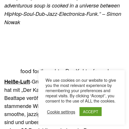
adventurous soup is cooked in a universe between
HipHop-Soul-Dub-Jazz-Electronica-Funk.“ – Simon
Nowak
food for thought – Der Kaktusfreund
We use cookies on our website to give
-Gründungsmitglied
Heiße-Luft
food for thought
you the most relevant experience by
hat mit „Der Kaktusfreund“ kürzlich sein erstes Solo-
remembering your preferences and
repeat visits. By clicking “Accept”, you
Beattape veröffentlicht. Der aus Luxemburg
consent to the use of ALL the cookies.
stammende Wiener Produzent sorgt darauf für
Cookie settings
ACCEPT
smoothe, jazzige Klänge, die durchwegs entspannt
sind und unbeschwert anmuten – wie bereits von