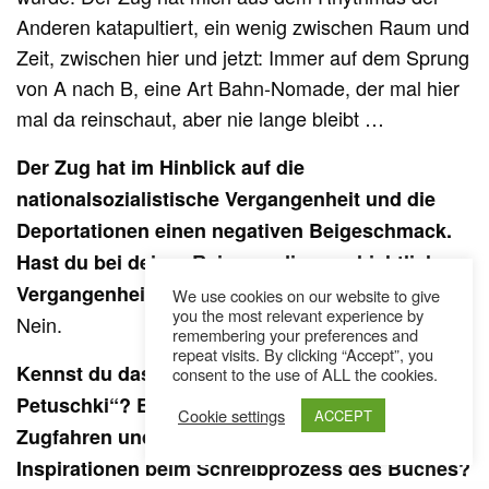
Anderen katapultiert, ein wenig zwischen Raum und
Zeit, zwischen hier und jetzt: Immer auf dem Sprung
von A nach B, eine Art Bahn-Nomade, der mal hier
mal da reinschaut, aber nie lange bleibt …
Der Zug hat im Hinblick auf die
nationalsozialistische Vergangenheit und die
Deportationen einen negativen Beigeschmack.
Hast du bei deiner Reise an die geschichtliche
Vergangenheit Deutschlands gedacht?
We use cookies on our website to give
you the most relevant experience by
Nein.
remembering your preferences and
repeat visits. By clicking “Accept”, you
Kennst du das Buch „Die Reise nach
consent to the use of ALL the cookies.
Petuschki“? Ein sehr skurriles Buch über das
Cookie settings
ACCEPT
Zugfahren und Reisen… Was waren deine
Inspirationen beim Schreibprozess des Buches?