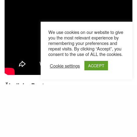
We use cookies on our website to give
you the most relevant experience by
remembering your preferences and
repeat visits. By clicking “Accept”, you
consent to the use of ALL the cookies.
Cookie settings
ACCEPT
Ähnliche Posts
C.R.E.A.M.: Crack Ignaz & Wandl mit "Moch
Cash" // Video
Der Lifestyle eines "Königs der Alpen" verschlingt
manch finanzielle Ressource. Aber Crack Ignaz
wäre nicht…