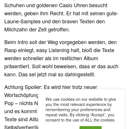
Schuhen und goldenen Casio Uhren besucht
werden, geben ihm Recht. Er hat mit seinen gute-
Laune-Samples und den braven Texten den
Milchzahn der Zeit getroffen.
Beim Intro soll der Weg vorgegeben werden, den
Raop einlegt, easy Listening halt, bloß die Texte
werden schneller als im restlichen Album
präsentiert. Soll wohl beweisen, dass er das auch
kann. Das sei jetzt mal so dahingestellt.
Achtung Spoiler: Es wird hier trotz neuer
Wortschöpfung – Raop, die Mischung aus Rap und
We use cookies on our website to give
Pop – nichts Neues erfunden. Die Beats sind brav
you the most relevant experience by
remembering your preferences and
und es kommt kein Dubstep vor – danke dafür. Die
repeat visits. By clicking “Accept”, you
Texte sind Alltagsgeschichten und
consent to the use of ALL the cookies.
Selbstverherrlichung. Das Album plätschert so