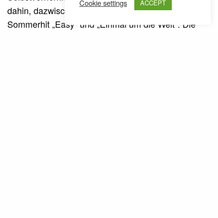
Cookie settings
ACCEPT
dahin, dazwischen kommt der zugegebene
Sommerhit „Easy“ und „Einmal um die Welt“. Die
Samples sind Cro’s großes Kapital. Pop Nummern
für Hip-Hop affine Teenager. Für alle anderen ist es
ein Album, das man höchstens im Freibad übers
Handy nebenbei laufen lassen kann.
SEE ALSO
REVIEWS
SHOWS & CONCERTS
,
Zwischen Gottesdienst und Après-
Ski // Kurtis Blow live
(BA)
Ähnliche Posts
Eminem - Rap God (Video)