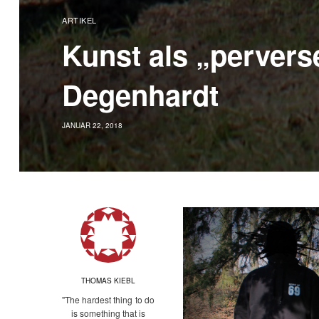
ARTIKEL
Kunst als „pervers
Degenhardt
JANUAR 22, 2018
THOMAS KIEBL
"The hardest thing to do
is something that is