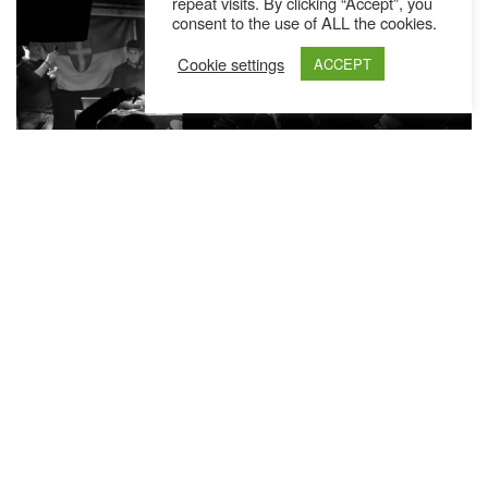
repeat visits. By clicking “Accept”, you
consent to the use of ALL the cookies.
Cookie settings
ACCEPT
Als Opener für die darauffolgende Show von Svaba
Ortak wird konsequenterweise „Enter tha Dragon“
gewählt, die Nummer, die auch die neue EP
einläutet. Die Stimmung zu diesem Zeitpunkt ist
sehr gut, was sowohl der Vorfreude der Fans wie
auch den Voracts und
zu verdanken
DJ Kapazunda
ist. Das Publikum in den ersten Reihen ist durch die