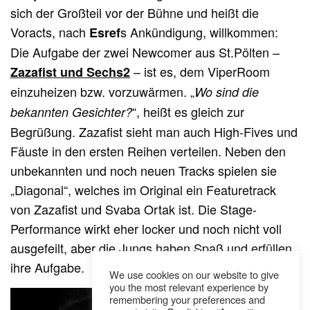
sich der Großteil vor der Bühne und heißt die
Voracts, nach
s Ankündigung, willkommen:
Esref
Die Aufgabe der zwei Newcomer aus St.Pölten –
– ist es, dem ViperRoom
Zazafist und Sechs2
einzuheizen bzw. vorzuwärmen. „
Wo sind die
“, heißt es gleich zur
bekannten Gesichter?
Begrüßung. Zazafist sieht man auch High-Fives und
Fäuste in den ersten Reihen verteilen. Neben den
unbekannten und noch neuen Tracks spielen sie
„Diagonal“, welches im Original ein Featuretrack
von Zazafist und Svaba Ortak ist. Die Stage-
Performance wirkt eher locker und noch nicht voll
ausgefeilt, aber die Jungs haben Spaß und erfüllen
ihre Aufgabe.
We use cookies on our website to give
you the most relevant experience by
remembering your preferences and