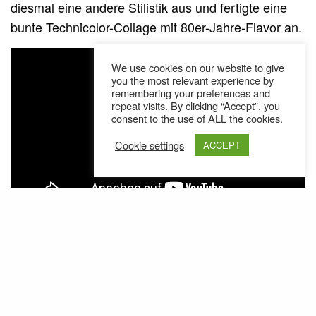
diesmal eine andere Stilistik aus und fertigte eine
bunte Technicolor-Collage mit 80er-Jahre-Flavor an.
We use cookies on our website to give
you the most relevant experience by
remembering your preferences and
repeat visits. By clicking “Accept”, you
consent to the use of ALL the cookies.
Cookie settings
ACCEPT
Ähnliche Posts
Graffiti on the Street - Video
Hier ein kleines Video für die Freunde bunter
Wände und der Sprühdosen. Das Video das…