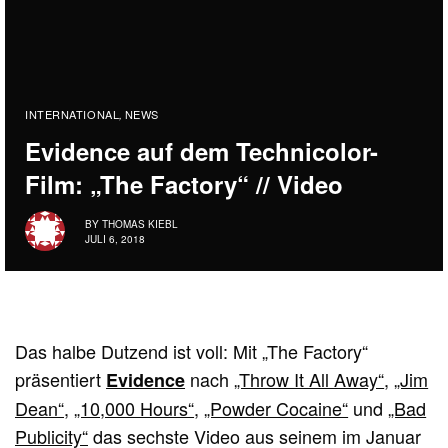
INTERNATIONAL
NEWS
,
Evidence auf dem Technicolor-
Film: „The Factory“ // Video
BY
THOMAS KIEBL
JULI 6, 2018
Das halbe Dutzend ist voll: Mit „The Factory“
präsentiert
nach
„Throw It All Away“
,
„Jim
Evidence
Dean“
,
„10,000 Hours“
,
„Powder Cocaine“
und
„Bad
Publicity“
das sechste Video aus seinem im Januar