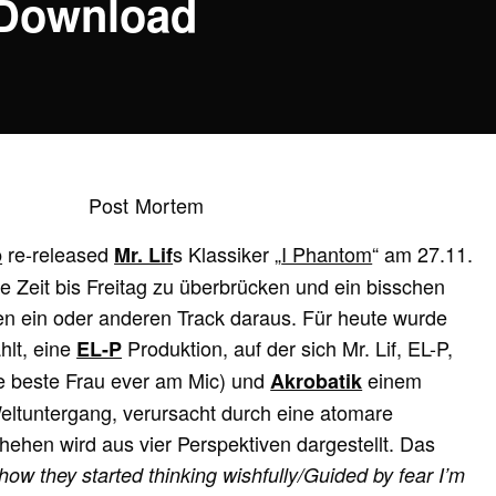
 Download
re-released
s Klassiker „
I Phantom
“ am 27.11.
p
Mr. Lif
e Zeit bis Freitag zu überbrücken und ein bisschen
 ein oder anderen Track daraus. Für heute wurde
lt, eine
Produktion, auf der sich Mr. Lif, EL-P,
EL-P
die beste Frau ever am Mic) und
einem
Akrobatik
tuntergang, verursacht durch eine atomare
ehen wird aus vier Perspektiven dargestellt. Das
how they started thinking wishfully/Guided by fear I’m