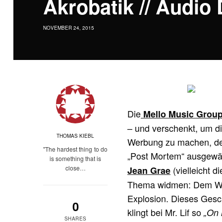
Akrobatik // Audio
NOVEMBER 24, 2015
Die
Mello Music Grou
– und verschenkt, um di
THOMAS KIEBL
Werbung zu machen, den
"The hardest thing to do
„Post Mortem“ ausgewäh
is something that is
close…
(vielleicht 
Jean Grae
Thema widmen: Dem Wel
Explosion. Dieses Gesch
0
klingt bei Mr. Lif so
„On 
SHARES