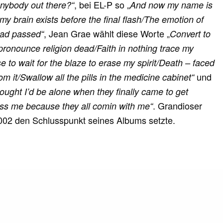
, bei EL-P so „
nybody out there?“
And now my name is
my brain exists before the final flash/The emotion of
, Jean Grae wählt diese Worte „
 had passed“
Convert to
onounce religion dead/Faith in nothing trace my
se to wait for the blaze to erase my spirit/Death – faced
und
from it/Swallow all the pills in the medicine cabinet
“
hought I’d be alone when they finally came to get
. Grandioser
ss me because they all comin with me“
2002 den Schlusspunkt seines Albums setzte.
ts