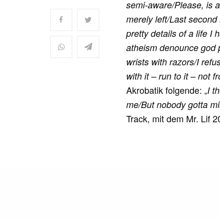
semi-aware/Please, is a
merely left/Last second 
pretty details of a life I
atheism denounce god pr
wrists with razors/I refu
with it – run to it – not 
Akrobatik folgende: „
I t
me/But nobody gotta mi
Track, mit dem Mr. Lif 
READ NEXT
Ähnliche Pos