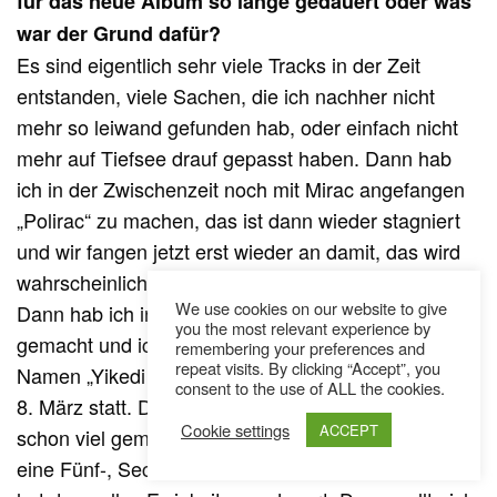
für das neue Album so lange gedauert oder was
war der Grund dafür?
Es sind eigentlich sehr viele Tracks in der Zeit
entstanden, viele Sachen, die ich nachher nicht
mehr so leiwand gefunden hab, oder einfach nicht
mehr auf Tiefsee drauf gepasst haben. Dann hab
ich in der Zwischenzeit noch mit Mirac angefangen
„Polirac“ zu machen, das ist dann wieder stagniert
und wir fangen jetzt erst wieder an damit, das wird
wahrscheinlich in einem halben Jahr fertig sein.
We use cookies on our website to give
Dann hab ich in der Zeit noch „Sense of Searching“
you the most relevant experience by
gemacht und ich hab noch eine Funkband mit dem
remembering your preferences and
repeat visits. By clicking “Accept”, you
Namen „Yikedi Yak“, da findet die Releaseparty am
consent to the use of ALL the cookies.
8. März statt. Das war alles in der Zeit und ich habe
Cookie settings
ACCEPT
schon viel gemacht..Tiefsee hätte eigentlich nur
eine Fünf-, Sechs-Track EP werden sollen und das