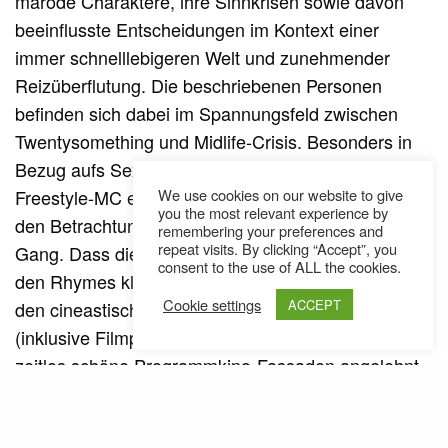
marode Charaktere, ihre Sinnkrisen sowie davon
beeinflusste Entscheidungen im Kontext einer
immer schnelllebigeren Welt und zunehmender
Reizüberflutung. Die beschriebenen Personen
befinden sich dabei im Spannungsfeld zwischen
Twentysomething und Midlife-Crisis. Besonders in
Bezug aufs Sexualleben behandelt der passionierte
Freestyle-MC einige Situationen, wechselt teilweise
We use cookies on our website to give
you the most relevant experience by
den Betrachtungswinkel und setzt das Kopfkino in
remembering your preferences and
repeat visits. By clicking “Accept”, you
Gang. Dass die einleuchtend beschriebenen Storys
consent to the use of ALL the cookies.
den Rhymes klar übergeordnet sind, untermauert
Cookie settings
ACCEPT
den cineastischen Anspruch der EP, deren Artwork
(inklusive Filmposter zu den einzelnen Tracks!) an
zeitlos schöne Programmkino-Fassaden angelehnt
ist. Auch die lebhaft arrangierten Instrumentals
erfüllen Soundtrack-Kriterien. Die Songs wirken im