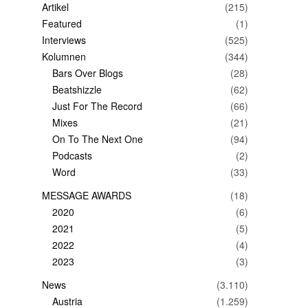
Artikel
(215)
Featured
(1)
Interviews
(525)
Kolumnen
(344)
Bars Over Blogs
(28)
Beatshizzle
(62)
Just For The Record
(66)
Mixes
(21)
On To The Next One
(94)
Podcasts
(2)
Word
(33)
MESSAGE AWARDS
(18)
2020
(6)
2021
(5)
2022
(4)
2023
(3)
News
(3.110)
Austria
(1.259)