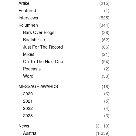
Artikel
(215)
Featured
(1)
Interviews
(525)
Kolumnen
(344)
Bars Over Blogs
(28)
Beatshizzle
(62)
Just For The Record
(66)
Mixes
(21)
On To The Next One
(94)
Podcasts
(2)
Word
(33)
MESSAGE AWARDS
(18)
2020
(6)
2021
(5)
2022
(4)
2023
(3)
News
(3.110)
Austria
(1.259)