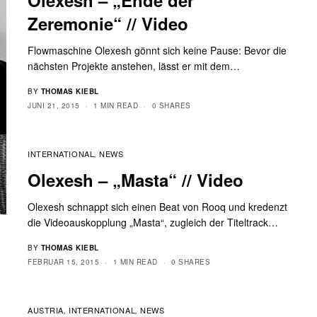
Zeremonie“ // Video
Flowmaschine Olexesh gönnt sich keine Pause: Bevor die
nächsten Projekte anstehen, lässt er mit dem…
BY
THOMAS KIEBL
JUNI 21, 2015
1 MIN READ
0 SHARES
INTERNATIONAL
NEWS
,
Olexesh – „Masta“ // Video
Olexesh schnappt sich einen Beat von Rooq und kredenzt
die Videoauskopplung „Masta“, zugleich der Titeltrack…
BY
THOMAS KIEBL
FEBRUAR 15, 2015
1 MIN READ
0 SHARES
AUSTRIA
INTERNATIONAL
NEWS
,
,