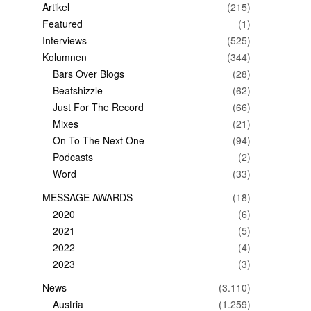
Artikel
(215)
Featured
(1)
Interviews
(525)
Kolumnen
(344)
Bars Over Blogs
(28)
Beatshizzle
(62)
Just For The Record
(66)
Mixes
(21)
On To The Next One
(94)
Podcasts
(2)
Word
(33)
MESSAGE AWARDS
(18)
2020
(6)
2021
(5)
2022
(4)
2023
(3)
News
(3.110)
Austria
(1.259)