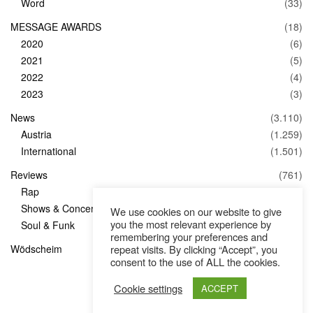
Word
(33)
MESSAGE AWARDS
(18)
2020
(6)
2021
(5)
2022
(4)
2023
(3)
News
(3.110)
Austria
(1.259)
International
(1.501)
Reviews
(761)
Rap
(83)
Shows & Concerts
(347)
We use cookies on our website to give
you the most relevant experience by
Soul & Funk
(1)
remembering your preferences and
repeat visits. By clicking “Accept”, you
Wödscheim
(36)
consent to the use of ALL the cookies.
Cookie settings
ACCEPT