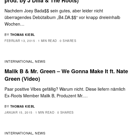
prod. by J Dilla & The Roots)
Nachdem Joey Bada$$ sein gutes, aber leider nicht
überragendes Debütalbum „B4.DA.$$“ vor knapp dreieinhalb
Wochen…
BY
THOMAS KIEBL
FEBRUAR 13, 2015
1 MIN READ
0 SHARES
INTERNATIONAL
NEWS
,
Malik B & Mr. Green – We Gonna Make It ft. Nate
Green (Video)
Paar positive Vibes gefällig? Warum nicht. Diese liefern nämlich
Ex-Roots Member Malik B, Produzent Mr.…
BY
THOMAS KIEBL
JANUAR 15, 2015
1 MIN READ
0 SHARES
INTERNATIONAL
NEWS
,