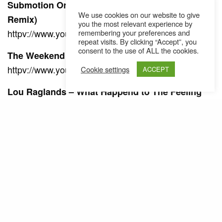
Submotion Orchestra – All Yours (Jack Sparrow
We use cookies on our website to give
Remix)
you the most relevant experience by
httpv://www.youtube.com/watch?v=La8w2O8LVko
remembering your preferences and
repeat visits. By clicking “Accept”, you
consent to the use of ALL the cookies.
The Weekend – What you Need
httpv://www.youtube.com/watch?v=XGfb9TkLnWE
Cookie settings
ACCEPT
Lou Raglands – What Happend to The Feeling
httpv://www.youtube.com/watch?v=WRsisqD5Qnk
SEE ALSO
AUSTRIA
NEWS
,
Was lange währt, wird endlich gut:
Die Betty Ford Boys melden sich
zurück // Single
FJBS United – Wir sind alle gut drauf
httpv://www.youtube.com/watch?v=fW1VdzDtOaA