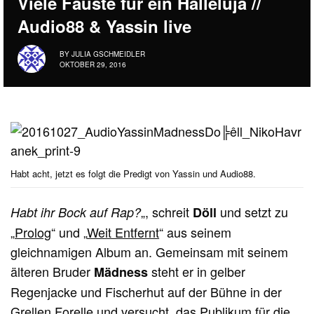
Viele Fäuste für ein Halleluja //
Audio88 & Yassin live
BY
JULIA GSCHMEIDLER
OKTOBER 29, 2016
Habt acht, jetzt es folgt die Predigt von Yassin und Audio88.
„, schreit
und setzt zu
Habt ihr Bock auf Rap?
Döll
„
Prolog
“ und „
Weit Entfernt
“ aus seinem
gleichnamigen Album an. Gemeinsam mit seinem
älteren Bruder
steht er in gelber
Mädness
Regenjacke und Fischerhut auf der Bühne in der
Grellen Forelle und versucht, das Publikum für die