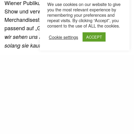
Wiener Publikums für die fulminante zweistündige
We use cookies on our website to give
you the most relevant experience by
Show und verwiesen auf ein baldiges Treffen am
remembering your preferences and
Merchandisestand. Fast so, wie Yassin einmal
repeat visits. By clicking “Accept”, you
consent to the use of ALL the cookies.
passend auf „Gangzeichen (Dresden)“ rappte: „
Klar,
wir sehen uns am Merchandise-Stand, ich bin nett,
Cookie settings
ACCEPT
“.
solang sie kaufen – ein Lächeln für ein Autogramm
Weitere Fotos vom Konzert: