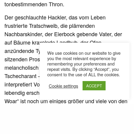
tonbestimmenden Thron.
Der geschlauchte Hackler, das vom Leben
frustrierte Tratschweib, die plärrenden
Nachbarskinder, der Eierbock gebende Vater, der
auf Bäume kraxelnde Landbub, der Ofen-
anzündende Typ mit einer auf seinem Holzbein
We use cookies on our website to give
sitzenden Prostituierten, und natürlich der
you the most relevant experience by
remembering your preferences and
melancholisch bis aggressive Bauchstichhittn-
repeat visits. By clicking “Accept”, you
consent to the use of ALL the cookies.
Tschecharant – all diese Figuren beschreibt und
interpretiert Voodoo Jürgens so bildlich, dass sie
Cookie settings
ACCEPT
lebendig erscheinen. Das Figurenkabinett der „Ansa
Woar“ ist noch um einiges größer und viele von den
Darstellern wird der Künstler tatsächlich getroffen,
ihre Sprache und Charaktere in sich aufgesogen
und sich in ihre Lebensperspektive hineinversetzt