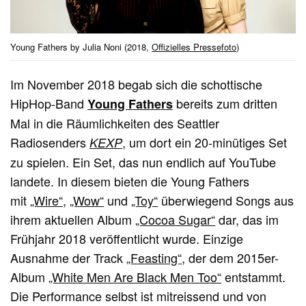
Young Fathers by Julia Noni (2018,
Offizielles Pressefoto
)
Im November 2018 begab sich die schottische
HipHop-Band
bereits zum dritten
Young Fathers
Mal in die Räumlichkeiten des Seattler
Radiosenders
, um dort ein 20-minütiges Set
KEXP
zu spielen. Ein Set, das nun endlich auf YouTube
landete. In diesem bieten die Young Fathers
mit
„Wire“
,
„Wow“
und
„Toy“
überwiegend Songs aus
ihrem aktuellen Album
„Cocoa Sugar“
dar, das im
Frühjahr 2018 veröffentlicht wurde. Einzige
Ausnahme der Track
„Feasting“
, der dem 2015er-
Album
„White Men Are Black Men Too“
entstammt.
Die Performance selbst ist mitreissend und von