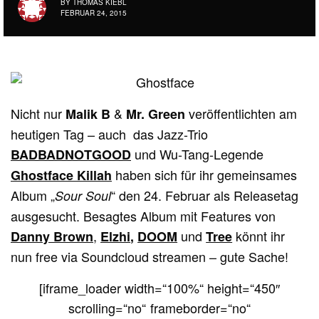
BY
THOMAS KIEBL
FEBRUAR 24, 2015
Nicht nur
&
veröffentlichten am
Malik B
Mr. Green
heutigen Tag – auch das Jazz-Trio
und Wu-Tang-Legende
BADBADNOTGOOD
haben sich für ihr gemeinsames
Ghostface Killah
Album „
“ den 24. Februar als Releasetag
Sour Soul
ausgesucht. Besagtes Album mit Features von
,
und
könnt ihr
Danny Brown
Elzhi
,
DOOM
Tree
nun free via Soundcloud streamen – gute Sache!
[iframe_loader width=“100%“ height=“450″
scrolling=“no“ frameborder=“no“