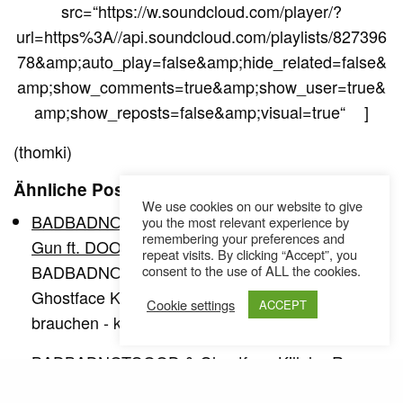
src=“https://w.soundcloud.com/player/?
url=https%3A//api.soundcloud.com/playlists/827396
78&amp;auto_play=false&amp;hide_related=false&
amp;show_comments=true&amp;show_user=true&
amp;show_reposts=false&amp;visual=true“ ]
(thomki)
Ähnliche Posts
We use cookies on our website to give
BADBADNOTGOOD & Ghostface Killah - Ray
you the most relevant experience by
remembering your preferences and
Gun ft. DOOM (Audio)
repeat visits. By clicking “Accept”, you
BADBADNOTGOOD liefern jene Töne, die
consent to the use of ALL the cookies.
Ghostface Killah und Doom zum Rappen
Cookie settings
ACCEPT
brauchen - kein Wunder,…
BADBADNOTGOOD & Ghostface Killah - Ray
Gun ft. DOOM (Video)