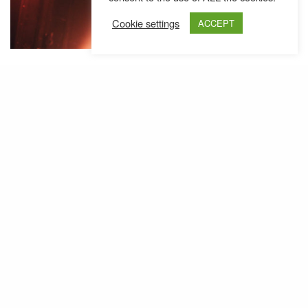
Cookie settings
ACCEPT
Capri Sonne mit Geschmacksrichtung Safari
werden verteilt, die Fans prügeln sich nach den
süßen Boxen und schreien „Nur noch Safari“.
Durstig nach mehr ist hier wirklich jeder. Nach der
kurzen Unterbrechung geht es direkt mit „
Wer hoch
fliegt, fällt tief
“ weiter. Die Masse an Fake-Gucci-
Merchandise-Caps aus dem
Team Kuku Onlineshop
wippt im Takt des Beats. Bei „
Ghetto Massari
“
kommt direkt Urlaubstimmung auf. Für die Bratinas
singt Capital nonchalant „
Mademoiselle
“ ins Micro,
die Hüften der Damen schwingen im Takt und
Zigaretten werden lasziv angezündet und daran
gezogen. Die Männer der Schöpfung werden mit