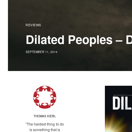
REVIEWS
Dilated Peoples – 
SEPTEMBER 11, 2014
THOMAS KIEBL
"The hardest thing to do
is something that is