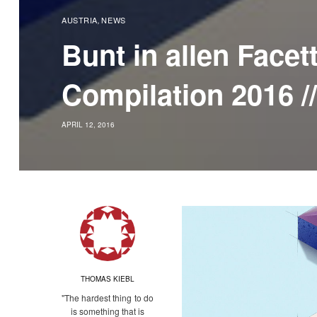
AUSTRIA
NEWS
,
Bunt in allen Face
Compilation 2016 /
APRIL 12, 2016
THOMAS KIEBL
"The hardest thing to do
is something that is