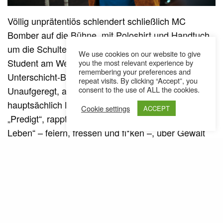
Völlig unprätentiös schlendert schließlich MC
Bomber auf die Bühne, mit Poloshirt und Handtuch
um die Schulter sieht er eher aus wie ein BWL-
We use cookies on our website to give
Student am Weg zur Strandliege, denn als
you the most relevant experience by
remembering your preferences and
Unterschicht-Bärentöter des Prenzlauer Berges.
repeat visits. By clicking “Accept”, you
consent to the use of ALL the cookies.
Unaufgeregt, aber doch energisch spielt er
hauptsächlich Nummern aus seinem Debütalbum
Cookie settings
ACCEPT
„Predigt“, rappt über die „drei wichtigsten Dinge im
Leben“ – feiern, fressen und fi*ken –, über Gewalt
im Nahverkehr („Gewalttinder“) und die
Gelassenheit der Seele („
Missgunst und Neid
„). „
Ich
„,
hoffe, es sind keine Afrob-Fans im Publikum
scherzt er und grüßt dabei
, den er angeblich
Denyo
unter den Konzertbesuchern gesehen hat. Für den
Flaschenpfandsammler-Track „
Fleiß bei der Arbeit
“