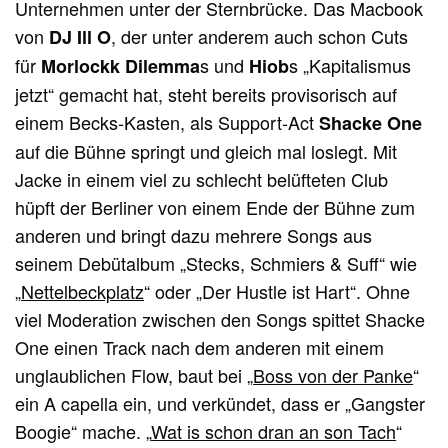
Unternehmen unter der Sternbrücke. Das Macbook
von
, der unter anderem auch schon Cuts
DJ Ill O
für
s und
s „Kapitalismus
Morlockk Dilemma
Hiob
jetzt“ gemacht hat, steht bereits provisorisch auf
einem Becks-Kasten, als Support-Act
Shacke One
auf die Bühne springt und gleich mal loslegt. Mit
Jacke in einem viel zu schlecht belüfteten Club
hüpft der Berliner von einem Ende der Bühne zum
anderen und bringt dazu mehrere Songs aus
seinem Debütalbum „Stecks, Schmiers & Suff“ wie
„
Nettelbeckplatz
“ oder „Der Hustle ist Hart“. Ohne
viel Moderation zwischen den Songs spittet Shacke
One einen Track nach dem anderen mit einem
unglaublichen Flow, baut bei „
Boss von der Panke
“
ein A capella ein, und verkündet, dass er „Gangster
Boogie“ mache. „
Wat is schon dran an son Tach
“