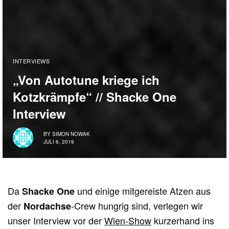
INTERVIEWS
„Von Autotune kriege ich
Kotzkrämpfe“ // Shacke One
Interview
BY
SIMON NOWAK
JULI 6, 2019
Da
und einige mitgereiste Atzen aus
Shacke One
der
-Crew hungrig sind, verlegen wir
Nordachse
unser Interview vor der
Wien-Show
kurzerhand ins