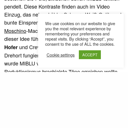
pendelt. Diese Kontraste finden auch im Video
Einzug, das neben kühler Schwarz-Weiß-Optik auch
bunte Einsprengsel in bester
–
Jeremy-Scott
We use cookies on our website to give
you the most relevant experience by
Moschino
-Machart enthält. Für die Umsetzung
remembering your preferences and
dieser Idee führte der Weg von Regisseur
Florian
repeat visits. By clicking “Accept”, you
consent to the use of ALL the cookies.
und Crew ins Popmuseum Wien, das als
Hofer
Drehort fungierte. Musikalisch in Szene gesetzt
Cookie settings
ACCEPT
wurde MIBLU von
, der mit musikalischem
Dandario
Reduktionismus brachialste Töne erreichen wollte,
wie er gegenüber
Red Bull
erklärt: „
Ich wollte einen
großen und brachialen Sound mit möglichst
wenigen musikalischen Elementen
kreieren. Verzerrte analoge Synths und spärlich
eingesetzte, groß klingende Drum-Samples haben
.“ Ist auf jeden Fall
hier ihren Beitrag geleistet