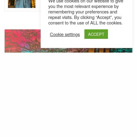
legt die Maske ab // EP
We use cookies on our website to give
you the most relevant experience by
remembering your preferences and
repeat visits. By clicking “Accept”, you
consent to the use of ALL the cookies.
Cookie settings
ACCEPT