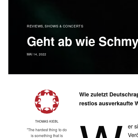
REVIEWS
SHOWS & CONCERTS
,
Geht ab wie Schmyt
MAI 14, 2022
Wie zuletzt Deutschra
restlos ausverkaufte 
THOMAS KIEBL
er 
"The hardest thing to do
Verö
is something that is